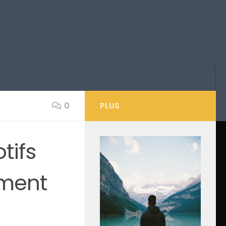
0
PLUS
tifs
ement