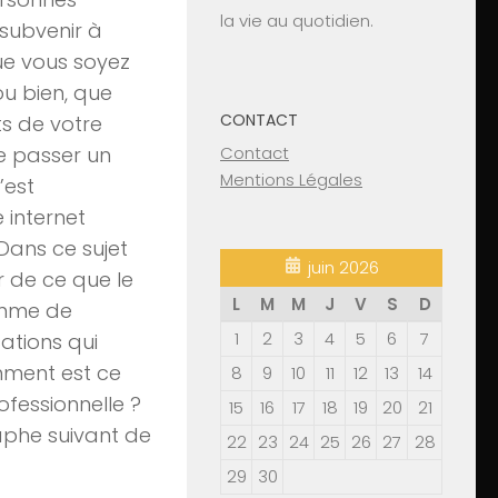
la vie au quotidien.
 subvenir à
que vous soyez
ou bien, que
CONTACT
ts de votre
se passer un
Contact
Mentions Légales
’est
 internet
 Dans ce sujet
juin 2026
 de ce que le
L
M
M
J
V
S
D
omme de
1
2
3
4
5
6
7
cations qui
mment est ce
8
9
10
11
12
13
14
ofessionnelle ?
15
16
17
18
19
20
21
raphe suivant de
22
23
24
25
26
27
28
29
30