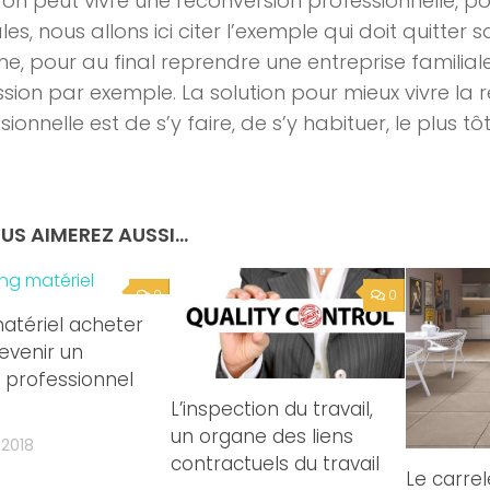
 l’on peut vivre une reconversion professionnelle, 
les, nous allons ici citer l’exemple qui doit quitter 
ine, pour au final reprendre une entreprise familial
sion par exemple. La solution pour mieux vivre la 
ionnelle est de s’y faire, de s’y habituer, le plus tô
US AIMEREZ AUSSI...
0
0
atériel acheter
evenir un
professionnel
L’inspection du travail,
un organe des liens
 2018
contractuels du travail
Le carrel