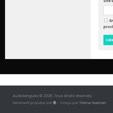
Site
E
proc
Audiolangues © 2026. Tous droits réservés.
Fièrement propulsé par
- Conçu par
Thème Hueman