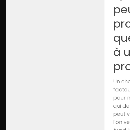
pe
pr
que
à 
pro
Un cha
facteu
pour m
qui de
peut v
l’on v