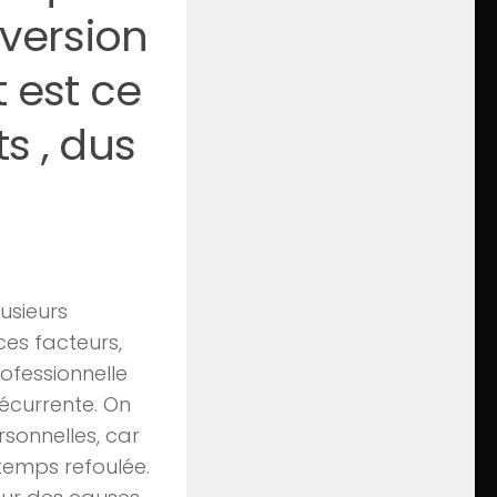
version
 est ce
s , dus
usieurs
ces facteurs,
ofessionnelle
récurrente. On
sonnelles, car
temps refoulée.