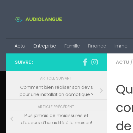
Skip to content
Actu
Entreprise
Famille
Finance
Immo
SUIVRE :
ACTU
/
ARTICLE SUIVANT
Qu
Comment bien réaliser son devis
pour une installation domotique ?
co
ARTICLE PRÉCÉDENT
Plus jamais de moisissures et
de
d’odeurs d’humidité à la maison!