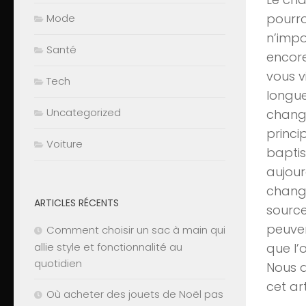
pourro
Mode
n’impo
Santé
encore
vous v
Tech
longue
Uncategorized
change
princi
Voiture
bapti
aujour
chang
ARTICLES RÉCENTS
source
peuven
Comment choisir un sac à main qui
que l’
allie style et fonctionnalité au
quotidien
Nous a
cet art
Où acheter des jouets de Noël pas