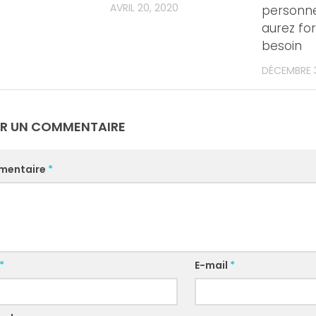
AVRIL 20, 2020
personne
aurez f
besoin
DÉCEMBRE 3
ER UN COMMENTAIRE
mentaire
*
*
E-mail
*