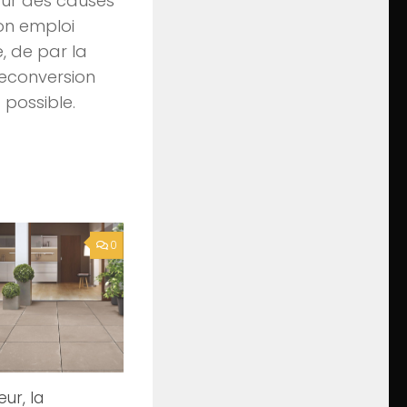
pour des causes
son emploi
e, de par la
reconversion
t possible.
0
eur, la