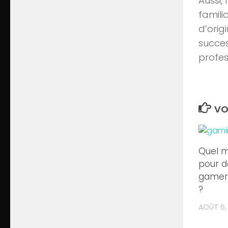
Aussi,
familia
d’orig
succes
profess
VO
Quel m
pour d
gamer 
?
AOÛT 6,