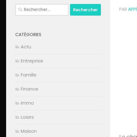
Rechercher :
PAR
APP
CATÉGORIES
Actu
Entreprise
Famille
Finance
Immo
Loisirs
Maison
Le ch