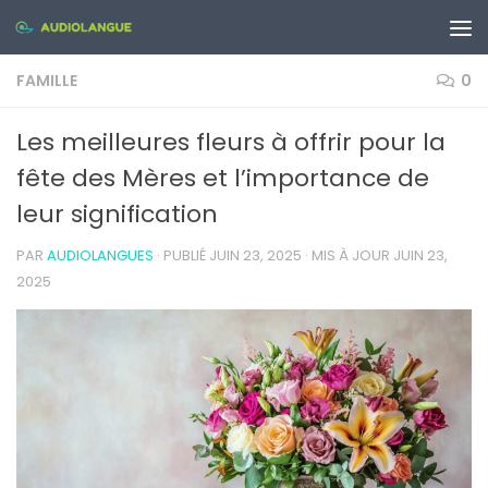
Skip to content
FAMILLE
0
Les meilleures fleurs à offrir pour la
fête des Mères et l’importance de
leur signification
PAR
AUDIOLANGUES
· PUBLIÉ
JUIN 23, 2025
· MIS À JOUR
JUIN 23,
2025