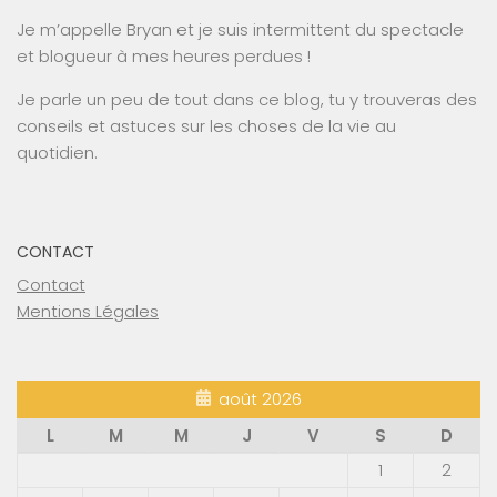
Je m’appelle Bryan et je suis intermittent du spectacle
et blogueur à mes heures perdues !
Je parle un peu de tout dans ce blog, tu y trouveras des
conseils et astuces sur les choses de la vie au
quotidien.
CONTACT
Contact
Mentions Légales
août 2026
L
M
M
J
V
S
D
1
2