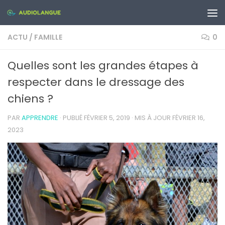
Skip to content
ACTU
/
FAMILLE
0
Quelles sont les grandes étapes à
respecter dans le dressage des
chiens ?
PAR
APPRENDRE
· PUBLIÉ
FÉVRIER 5, 2019
· MIS À JOUR
FÉVRIER 16,
2023