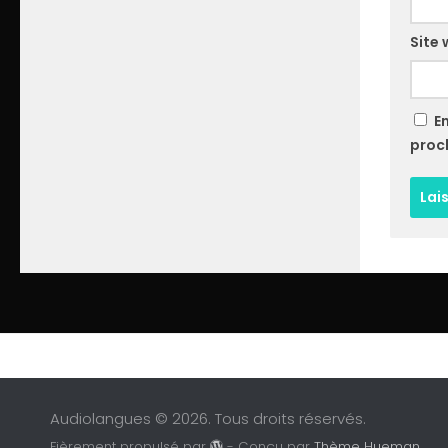
Site
E
proc
Audiolangues © 2026. Tous droits réservés.
Fièrement propulsé par
- Conçu par
Thème Hueman