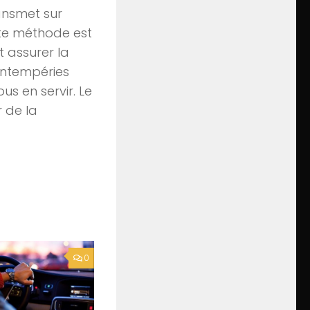
ransmet sur
ette méthode est
 assurer la
 intempéries
us en servir. Le
r de la
0