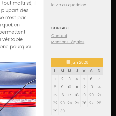
tout maîtrisé, il
la vie au quotidien.
a plupart des
ce n’est pas
rquoi, en
CONTACT
s permettent
Contact
a véritable
Mentions Légales
, donc pourquoi
juin 2026
L
M
M
J
V
S
D
1
2
3
4
5
6
7
8
9
10
11
12
13
14
15
16
17
18
19
20
21
22
23
24
25
26
27
28
29
30