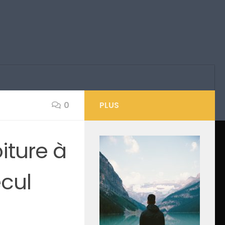
0
PLUS
oiture à
ecul