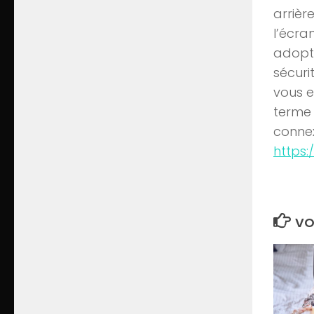
arrièr
l’écra
adopté
sécuri
vous e
terme 
connex
https:
VO