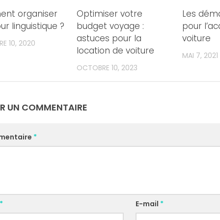
nt organiser
Optimiser votre
Les déma
ur linguistique ?
budget voyage :
pour l’ac
astuces pour la
voiture
E 10, 2020
location de voiture
MAI 7, 2021
OCTOBRE 10, 2023
ER UN COMMENTAIRE
mentaire
*
*
E-mail
*