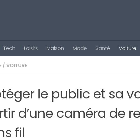
Tech
Loisirs
Maison
Mode
Santé
Voiture
E
/
VOITURE
téger le public et sa v
rtir d’une caméra de r
s fil