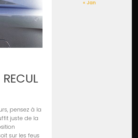
« Jan
E RECUL
urs, pensez à la
uffit juste de la
sition
oit sur les feus