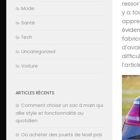
ressor
Mode
y a to
appren
Santé
éviden
Tech
fabrica
d’avoi
Uncategorized
diffic
l’arti
Voiture
ARTICLES RÉCENTS
Comment choisir un sac à main qui
allie style et fonctionnalité au
quotidien
Où acheter des jouets de Noël pas