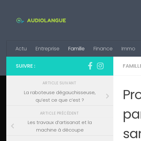
Skip to content
Actu
Entreprise
Famille
Finance
Immo
SUIVRE :
FAMILL
ARTICLE SUIVANT
Pro
La raboteuse dégauchisseuse,
qu’est ce que c’est ?
pa
ARTICLE PRÉCÉDENT
Les travaux d’artisanat et la
san
machine à découpe