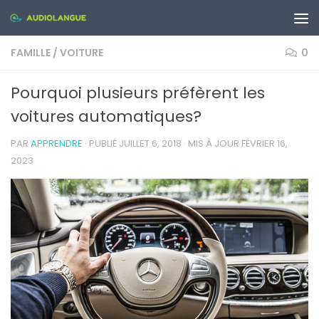
Skip to content
FAMILLE
/
VOITURE
0
Pourquoi plusieurs préfèrent les
voitures automatiques?
PAR
APPRENDRE
· PUBLIÉ
JUILLET 6, 2018
· MIS À JOUR
FÉVRIER 16,
2023