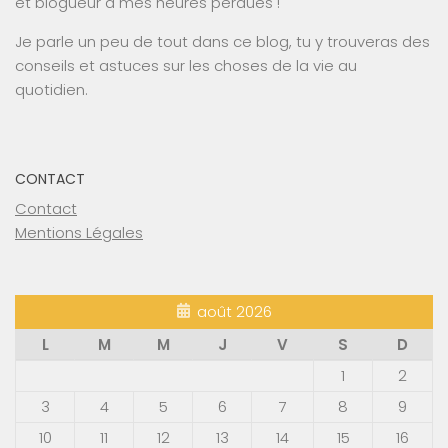
et blogueur à mes heures perdues !
Je parle un peu de tout dans ce blog, tu y trouveras des
conseils et astuces sur les choses de la vie au
quotidien.
CONTACT
Contact
Mentions Légales
août 2026
L
M
M
J
V
S
D
1
2
3
4
5
6
7
8
9
10
11
12
13
14
15
16