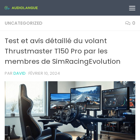
Skip to content
UNCATEGORIZED
0
Test et avis détaillé du volant
Thrustmaster T150 Pro par les
membres de SimRacingEvolution
PAR
DAVID
·
FÉVRIER 10, 2024