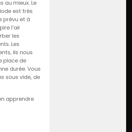
s au mieux. Le
iode est très
 prévu et à
re l’air
rber les
nts. Les
ts, ils nous
a place de
nne durée. Vous
es sous vide, de
 en apprendre