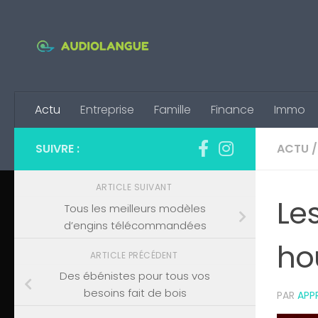
Skip to content
Actu
Entreprise
Famille
Finance
Immo
SUIVRE :
ACTU
/
ARTICLE SUIVANT
Le
Tous les meilleurs modèles
d’engins télécommandées
ho
ARTICLE PRÉCÉDENT
Des ébénistes pour tous vos
besoins fait de bois
PAR
APP