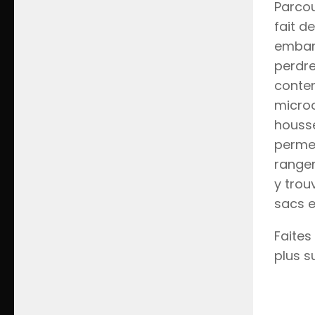
Parco
fait d
embarr
perdre
conten
microo
housse
permet
rangem
y trou
sacs e
Faites
plus s