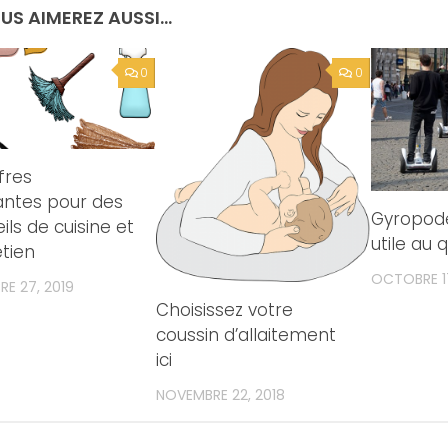
US AIMEREZ AUSSI...
0
0
fres
antes pour des
Gyropode
ils de cuisine et
utile au 
etien
OCTOBRE 17
RE 27, 2019
Choisissez votre
coussin d’allaitement
ici
NOVEMBRE 22, 2018