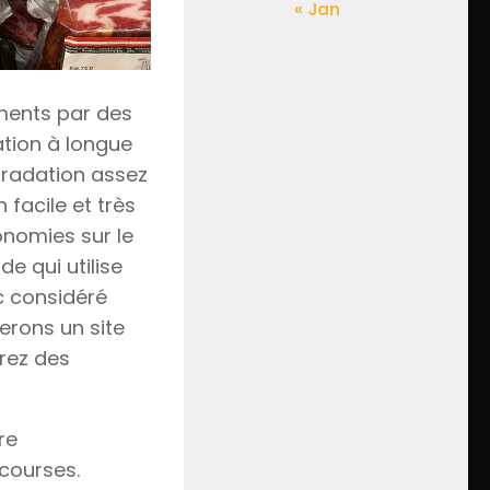
« Jan
iments par des
ation à longue
gradation assez
 facile et très
onomies sur le
de qui utilise
c considéré
erons un site
erez des
re
courses.