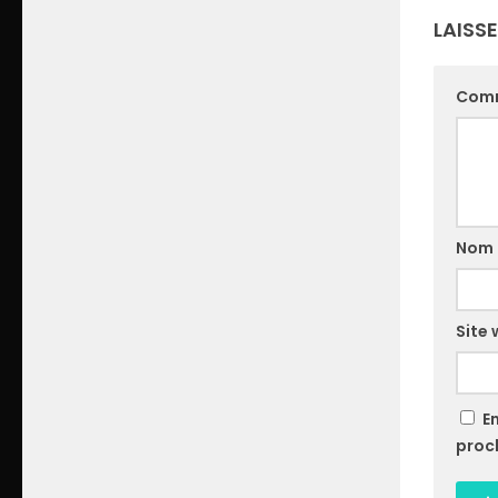
LAISS
Com
Nom
Site
E
proc