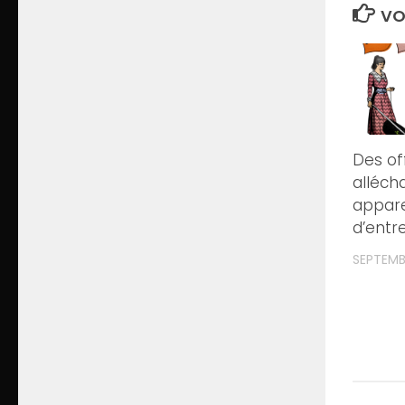
VO
Des of
alléch
appare
d’entr
SEPTEMB