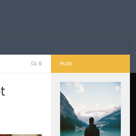
0
PLUS
t