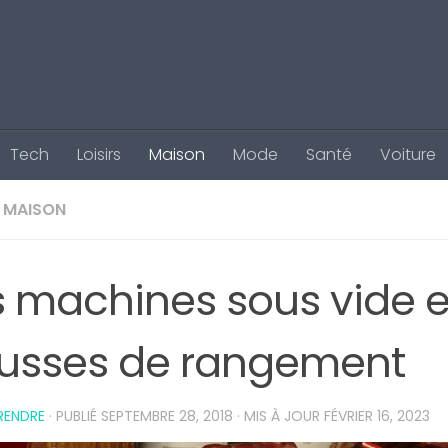
Tech
Loisirs
Maison
Mode
Santé
Voiture
MAISON
s machines sous vide e
usses de rangement
RENDRE
· PUBLIÉ
SEPTEMBRE 28, 2018
· MIS À JOUR
FÉVRIER 16, 2023