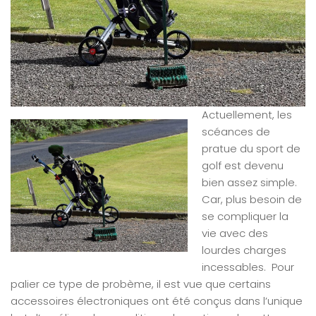
Actuellement, les
scéances de
pratue du sport de
golf est devenu
bien assez simple.
Car, plus besoin de
se compliquer la
vie avec des
lourdes charges
incessables. Pour
palier ce type de probème, il est vue que certains
accessoires électroniques ont été conçus dans l’unique