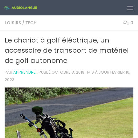
Skip to content
LOISIRS
/
TECH
0
Le chariot à golf éléctrique, un
accessoire de transport de matériel
de golf autonome
PAR
APPRENDRE
· PUBLIÉ
OCTOBRE 3, 2019
· MIS À JOUR
FÉVRIER 16,
2023