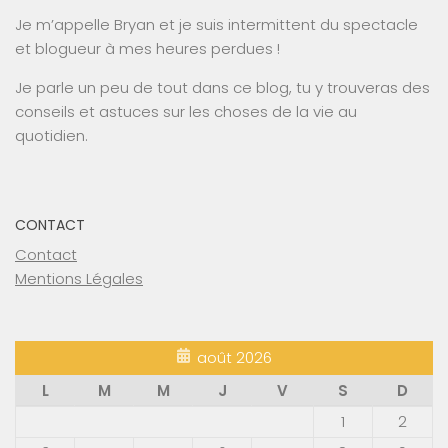
Je m’appelle Bryan et je suis intermittent du spectacle
et blogueur à mes heures perdues !
Je parle un peu de tout dans ce blog, tu y trouveras des
conseils et astuces sur les choses de la vie au
quotidien.
CONTACT
Contact
Mentions Légales
août 2026
L
M
M
J
V
S
D
1
2