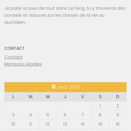
Je parle un peu de tout dans ce blog, tu y trouveras des
conseils et astuces sur les choses de la vie au
quotidien.
CONTACT
Contact
Mentions Légales
août 2026
L
M
M
J
V
S
D
1
2
3
4
5
6
7
8
9
10
11
12
13
14
15
16