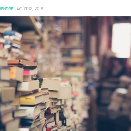
RENDRE
·
AOÛT 13, 2018