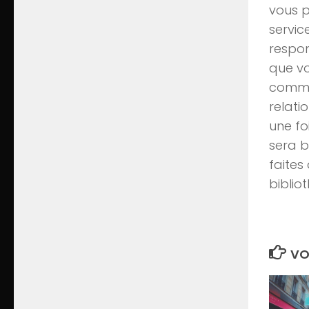
vous p
servic
respon
que vo
commun
relati
une fo
sera b
faites
biblio
VO