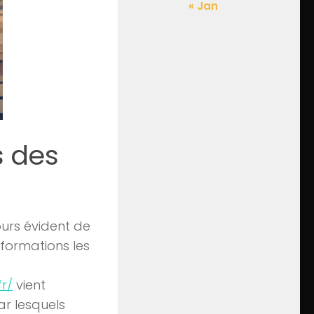
« Jan
s des
jours évident de
nformations les
fr/
vient
ar lesquels