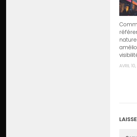
Comme
référ
nature
amélio
visibili
AVRIL 10
LAISS