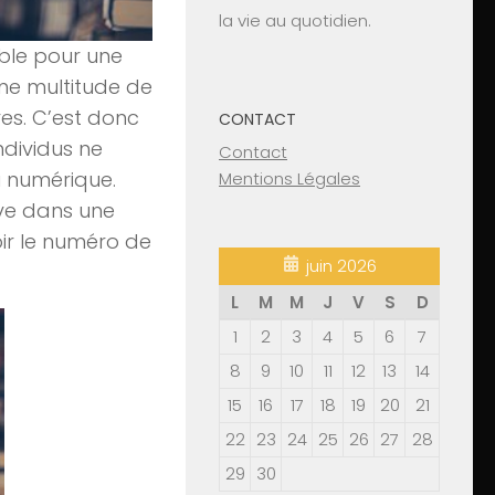
la vie au quotidien.
ible pour une
une multitude de
vres. C’est donc
CONTACT
individus ne
Contact
u numérique.
Mentions Légales
uve dans une
oir le numéro de
juin 2026
L
M
M
J
V
S
D
1
2
3
4
5
6
7
8
9
10
11
12
13
14
15
16
17
18
19
20
21
22
23
24
25
26
27
28
29
30