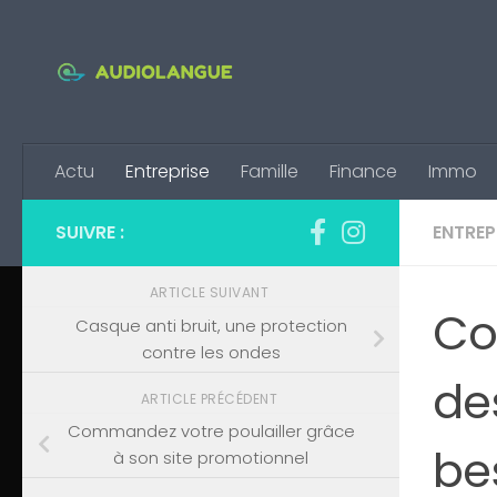
Skip to content
Actu
Entreprise
Famille
Finance
Immo
SUIVRE :
ENTREP
ARTICLE SUIVANT
Co
Casque anti bruit, une protection
contre les ondes
de
ARTICLE PRÉCÉDENT
Commandez votre poulailler grâce
be
à son site promotionnel