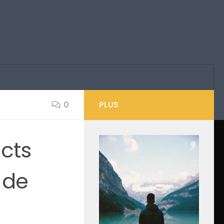
0
PLUS
cts
 de