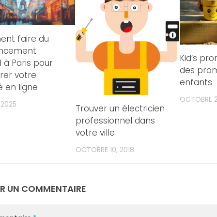
nt faire du
encement
Kid’s pro
l à Paris pour
des prom
rer votre
enfants
té en ligne
OCTOBRE 2
, 2025
Trouver un électricien
professionnel dans
votre ville
OCTOBRE 10, 2018
ER UN COMMENTAIRE