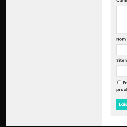
Com
Nom
Site
E
proc