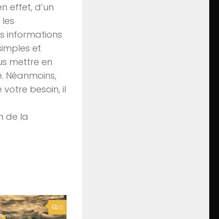
en effet, d’un
 les
es informations
simples et
us mettre en
e. Néanmoins,
votre besoin, il
n de la
0